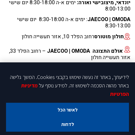
יונדאי, מיצובישי ואורה:
ימים א-ה 8:30-18:00 יום שישי
8:00-13:00
JAECOO | OMODA
: ימים א-ה 8:30-18:00 יום שישי
8:30-13:00
חולון מוטורס
רחוב הפלד 10, אזור תעשייה חולון
אולם התצוגה JAECOO | OMODA
– רחוב הפלד 33,
אזור תעשייה חולון
טלפון 9988*
לידיעתך, באתר זה נעשה שימוש בקבצי Cookies. המשך גלישה
03-6533-900
באתר מהווה הסכמה לשימוש זה. למידע נוסף על
מדיניות
הפרטיות
kabala@homotor.co.il
kabala@homotor.co.il
לאשר הכל
מדיניות פרטיות
הצהרת-נגישות
תקנון פעילות ותחרות
מפת אתר
לדחות