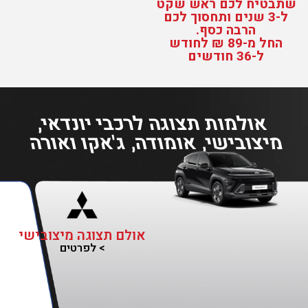
שתבטיח לכם ראש שקט
ל-3 שנים ותחסוך לכם
הרבה כסף.
החל מ-89 ₪ לחודש
ל-36 חודשים
אולמות תצוגה לרכבי יונדאי,
מיצובישי, אומודה, ג'אקו ואורה
אולם תצוגה מיצובישי
> לפרטים