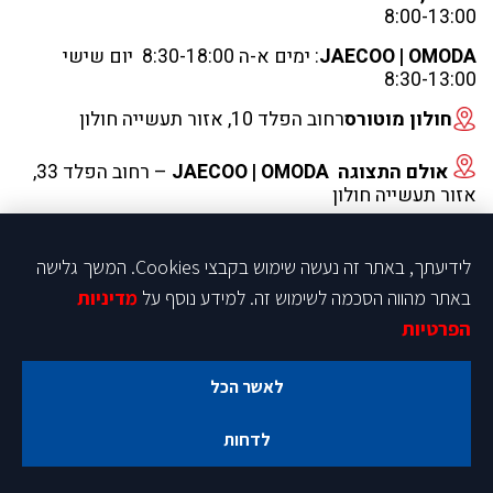
8:00-13:00
JAECOO | OMODA
: ימים א-ה 8:30-18:00 יום שישי
8:30-13:00
חולון מוטורס
רחוב הפלד 10, אזור תעשייה חולון
אולם התצוגה JAECOO | OMODA
– רחוב הפלד 33,
אזור תעשייה חולון
טלפון 9988*
לידיעתך, באתר זה נעשה שימוש בקבצי Cookies. המשך גלישה
03-6533-900
באתר מהווה הסכמה לשימוש זה. למידע נוסף על
מדיניות
הפרטיות
kabala@homotor.co.il
kabala@homotor.co.il
לאשר הכל
מדיניות פרטיות
הצהרת-נגישות
תקנון פעילות ותחרות
מפת אתר
לדחות